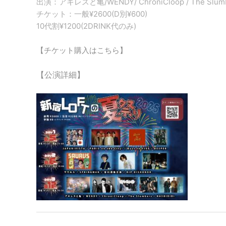
出演：アキレスと亀/WENDY/ ChroniCloop / The Slumbe
チケット：一般¥2600(D別¥600)
10代割¥1200(2DRINK代のみ)
【チケット購入はこちら】
【公演詳細】