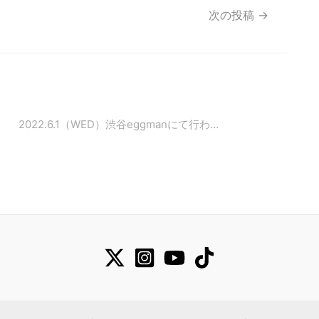
次の投稿
→
2022.6.1（WED）渋谷eggmanにて行わ…