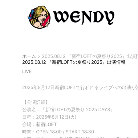
内
投
容
稿
を
ナ
ス
ビ
キ
ゲ
ッ
ー
プ
シ
ョ
ホーム
2025.08.12 『新宿LOFTの夏祭り2025』出
2025.08.12 『新宿LOFTの夏祭り2025』出演情報
ン
LIVE
2025年8月12日新宿LOFTで行われるライブへの出演
【公演詳細】
公演名：『新宿LOFTの夏祭り 2025 DAY3』
日程：2025年8月12日(火)
会場：
新宿LOFT
時間：OPEN 18:00 / START 18:30