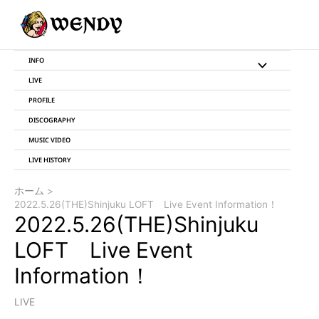
内
投
容
稿
を
ナ
ス
ビ
INFO
メ
キ
ゲ
LIVE
ッ
ー
ニ
プ
シ
PROFILE
ョ
DISCOGRAPHY
ュ
ン
MUSIC VIDEO
ー
LIVE HISTORY
ト
ホーム
2022.5.26(THE)Shinjuku LOFT Live Event Information！
グ
2022.5.26(THE)Shinjuku
ル
LOFT Live Event
Information！
LIVE