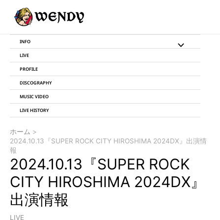
内
投
容
稿
を
ナ
ス
ビ
INFO
メ
キ
ゲ
LIVE
ッ
ー
ニ
プ
シ
PROFILE
ョ
DISCOGRAPHY
ュ
ン
MUSIC VIDEO
ー
LIVE HISTORY
ト
ホーム
2024.10.13『SUPER ROCK CITY HIROSHIMA 2024DX』出演情
グ
報
2024.10.13『SUPER ROCK
ル
CITY HIROSHIMA 2024DX』
出演情報
LIVE