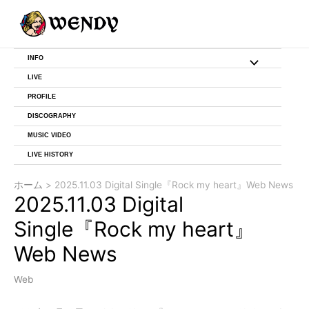
内
投
容
稿
を
ナ
ス
ビ
INFO
メ
キ
ゲ
ッ
ー
LIVE
ニ
プ
シ
PROFILE
ョ
DISCOGRAPHY
ュ
ン
MUSIC VIDEO
ー
LIVE HISTORY
ト
ホーム
2025.11.03 Digital Single『Rock my heart』Web News
2025.11.03 Digital
グ
Single『Rock my heart』
ル
Web News
Web