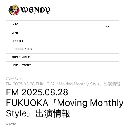
内
投
容
稿
を
ナ
ス
ビ
INFO
メ
キ
ゲ
ッ
ー
LIVE
ニ
プ
シ
PROFILE
ョ
DISCOGRAPHY
ュ
ン
MUSIC VIDEO
ー
LIVE HISTORY
ト
ホーム
FM 2025.08.28 FUKUOKA『Moving Monthly Style』出演情報
グ
FM 2025.08.28
ル
FUKUOKA『Moving Monthly
Style』出演情報
Radio