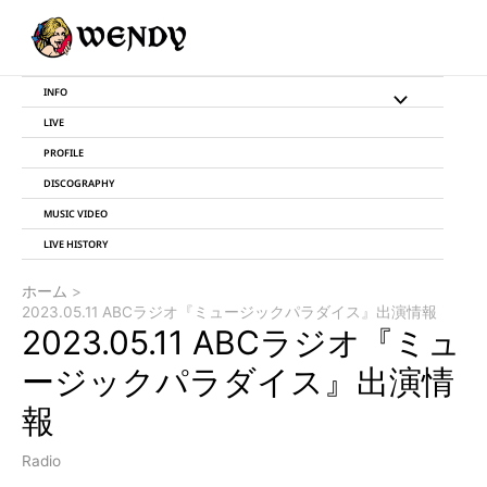
内
投
容
稿
を
ナ
ス
ビ
INFO
メ
キ
ゲ
LIVE
ッ
ー
ニ
プ
シ
PROFILE
ョ
DISCOGRAPHY
ュ
ン
MUSIC VIDEO
ー
LIVE HISTORY
ト
ホーム
2023.05.11 ABCラジオ『ミュージックパラダイス』出演情報
グ
2023.05.11 ABCラジオ『ミュ
ル
ージックパラダイス』出演情
報
Radio