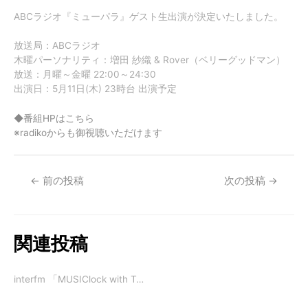
ABCラジオ『ミューパラ』ゲスト生出演が決定いたしました。
放送局：ABCラジオ
木曜パーソナリティ：増田 紗織 & Rover（ベリーグッドマン）
放送：月曜～金曜 22:00～24:30
出演日：5月11日(木) 23時台 出演予定
◆番組HPはこちら
※radikoからも御視聴いただけます
←
前の投稿
次の投稿
→
関連投稿
interfm 「MUSIClock with T…